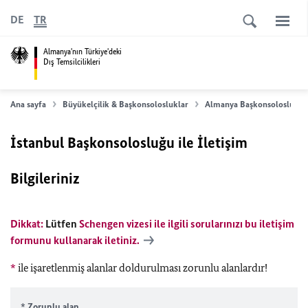
DE
TR
Almanya'nın Türkiye'deki
Dış Temsilcilikleri
Ana sayfa
Büyükelçilik & Başkonsolosluklar
Almanya Başkonsolosluğu 
İstanbul Başkonsolosluğu ile İletişim
Bilgileriniz
Dikkat:
Lütfen
Schengen vizesi ile ilgili sorularınızı bu iletişim
formunu kullanarak iletiniz.
*
ile işaretlenmiş alanlar doldurulması zorunlu alanlardır!
* Zorunlu alan