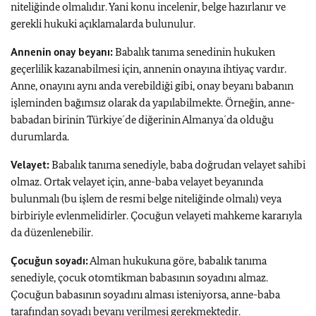
niteliğinde olmalıdır. Yani konu incelenir, belge hazırlanır ve
gerekli hukuki açıklamalarda bulunulur.
Annenin onay beyanı:
Babalık tanıma senedinin hukuken
geçerlilik kazanabilmesi için, annenin onayına ihtiyaç vardır.
Anne, onayını aynı anda verebildiği gibi, onay beyanı babanın
işleminden bağımsız olarak da yapılabilmekte. Örneğin, anne-
babadan birinin Türkiye´de diğerinin Almanya´da olduğu
durumlarda.
Velayet:
Babalık tanıma senediyle, baba doğrudan velayet sahibi
olmaz. Ortak velayet için, anne-baba velayet beyanında
bulunmalı (bu işlem de resmi belge niteliğinde olmalı) veya
birbiriyle evlenmelidirler. Çocuğun velayeti mahkeme kararıyla
da düzenlenebilir.
Çocuğun soyadı:
Alman hukukuna göre, babalık tanıma
senediyle, çocuk otomtikman babasının soyadını almaz.
Çocuğun babasının soyadını alması isteniyorsa, anne-baba
tarafından soyadı beyanı verilmesi gerekmektedir.