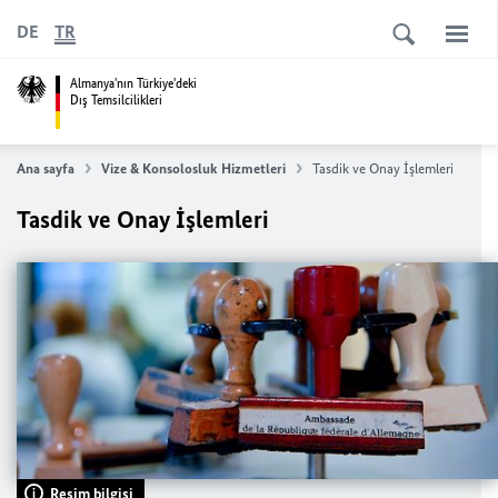
DE
TR
Almanya'nın Türkiye'deki
Dış Temsilcilikleri
Ana sayfa
Vize & Konsolosluk Hizmetleri
Tasdik ve Onay İşlemleri
Tasdik ve Onay İşlemleri
Resim bilgisi