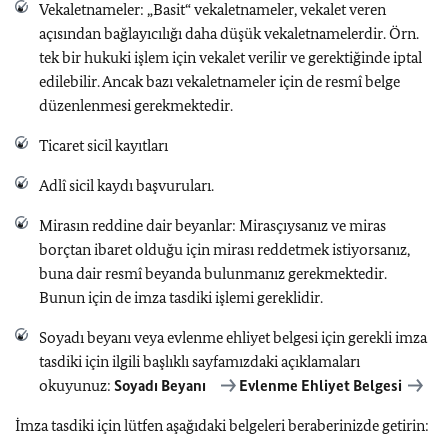
Vekaletnameler: „Basit“ vekaletnameler, vekalet veren
açısından bağlayıcılığı daha düşük vekaletnamelerdir. Örn.
tek bir hukuki işlem için vekalet verilir ve gerektiğinde iptal
edilebilir. Ancak bazı vekaletnameler için de resmî belge
düzenlenmesi gerekmektedir.
Ticaret sicil kayıtları
Adlî sicil kaydı başvuruları.
Mirasın reddine dair beyanlar: Mirasçıysanız ve miras
borçtan ibaret olduğu için mirası reddetmek istiyorsanız,
buna dair resmî beyanda bulunmanız gerekmektedir.
Bunun için de imza tasdiki işlemi gereklidir.
Soyadı beyanı veya evlenme ehliyet belgesi için gerekli imza
tasdiki için ilgili başlıklı sayfamızdaki açıklamaları
okuyunuz:
Soyadı Beyanı
Evlenme Ehliyet Belgesi
İmza tasdiki için lütfen aşağıdaki belgeleri beraberinizde getirin: