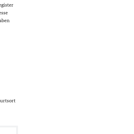
gister
esse
gaben
urtsort