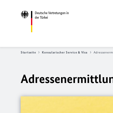
Deutsche Vertretungen in
der Türkei
Startseite
Konsularischer Service & Visa
Adressenerm
Adressenermittlu