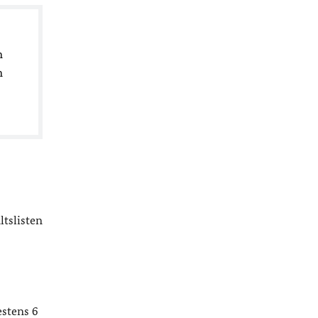
n
n
tslisten
estens 6