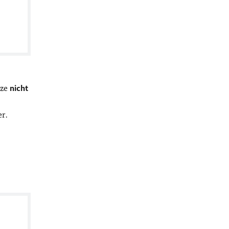
tze
nicht
r.