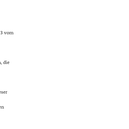
153 vom
, die
eser
en