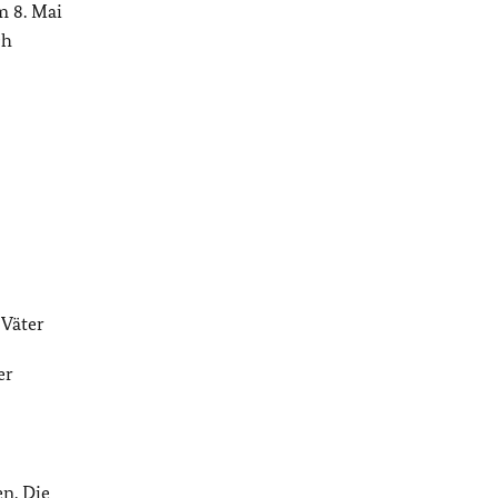
m 8. Mai
ch
 Väter
er
n. Die