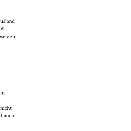
Ausland
16
setz zur
ein
 nicht
lt auch