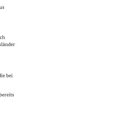
us
ch
sländer
ie bei
bereits