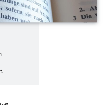
n
t.
tsche