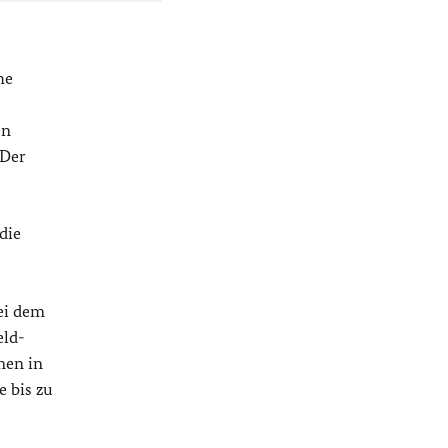
he
en
 Der
die
ei dem
eld-
men in
e bis zu