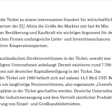
e Türkei zu einem interessanten Standort für wirtschaftlic
artner der
EU
. Allein die Größe des Marktes mit fast 84 Mio.
er Bevölkerung und Kaufkraft ein wichtiges Argument für d
ischen Firmen umfangreiche Liefer- und Investitionschancen.
tiver Kooperationspartner.
usländischen Direktinvestitionen in der Türkei, sowohl was 
iligten Unternehmen anbelangt. Derzeit existieren rund 7.700
 mit deutscher Kapitalbeteiligung in der Türkei. Das
r Türkei seit 1980 beläuft sich auf nahezu 14,5 Mrd. USD. B
ch um langfristige Neuinvestitionen, also sogenannte „Greenfi
tsplätze in der Türkei geschaffen werden. Deutsche Unterneh
n der Industrieerzeugung und dem Vertrieb sämtlicher Produkt
hrung von Einzel- und Großhandelsbetrieben.