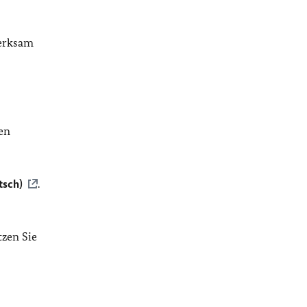
merksam
en
tsch)
.
tzen Sie