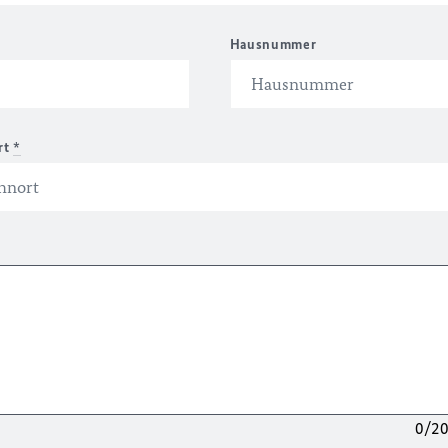
Hausnummer
rt
*
0/2